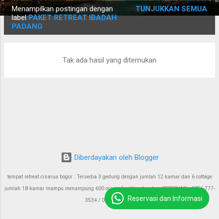
P
Menampilkan postingan dengan
TUNJUKKAN SEMUA
o
label
PAKET RETREAT IBADAH
PADANG
s
t
i
Tak ada hasil yang ditemukan
n
g
a
n
Diberdayakan oleh Blogger
tempat retreat cisarua bogor : Tersedia 3 gedung dengan jumlah 12 kamar dan 6 cottage
jumlah 18 kamar mampu menampung 600 orang, fasilitas lengkap RESERVASI : 0856-777-
Reservasi dan Informasi
3534 / 0811-960-426