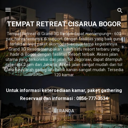
Langsung ke konten utama
TEMPAT RETREAT CISARUA BOGOR
Tempat Retreat di Grand 3G Resort dapat menampung+- 600
pax, hal ini tentunya di support dengan fasilitas yang baik guna
terlaksananya paket akomodasi sesuai tema kegiatannya.
Grand 3G Resort merupakan salah satu resort terbaru yang
hadir di Bogor dengan fasilitas Resort terbaik. Akses jalan
utama yang terkoneksi dari jalan Tol Jagorawi, dapat ditempuh
rata-rata 2 jam dari Jakarta. Akses jalan sangat mudah dari tol
ciawi lurus arah gadog lalu belok kanan sangat mudah. Tersedia
120 kamar.
Untuk informasi ketersediaan kamar, paket gathering
Reservasi dan informasi : 0856-777-3534
BERANDA