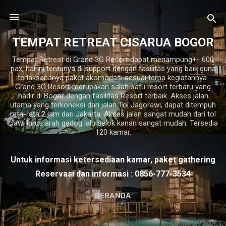
Langsung ke konten utama
TEMPAT RETREAT CISARUA BOGOR
Tempat Retreat di Grand 3G Resort dapat menampung+- 600
pax, hal ini tentunya di support dengan fasilitas yang baik guna
terlaksananya paket akomodasi sesuai tema kegiatannya.
Grand 3G Resort merupakan salah satu resort terbaru yang
hadir di Bogor dengan fasilitas Resort terbaik. Akses jalan
utama yang terkoneksi dari jalan Tol Jagorawi, dapat ditempuh
rata-rata 2 jam dari Jakarta. Akses jalan sangat mudah dari tol
ciawi lurus arah gadog lalu belok kanan sangat mudah. Tersedia
120 kamar.
Untuk informasi ketersediaan kamar, paket gathering
Reservasi dan informasi : 0856-777-3534
BERANDA