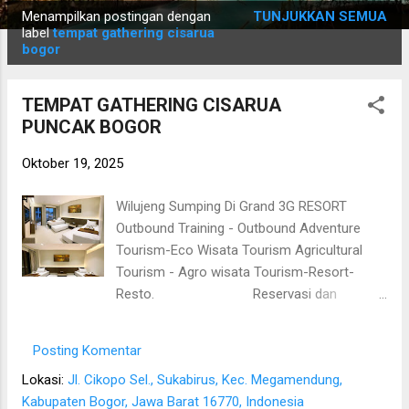
P
Menampilkan postingan dengan
TUNJUKKAN SEMUA
o
label
tempat gathering cisarua
bogor
s
t
TEMPAT GATHERING CISARUA
i
PUNCAK BOGOR
n
g
Oktober 19, 2025
a
n
Wilujeng Sumping Di Grand 3G RESORT
Outbound Training - Outbound Adventure
Tourism-Eco Wisata Tourism Agricultural
Tourism - Agro wisata Tourism-Resort-
Resto. Reservasi dan
Informasi Telp/Whatsap : 08567773534
www.tempatretreatcisarua.com menulis;
Posting Komentar
grand 3g resort, Resort Grand 3g Puncak,
Lokasi:
Jl. Cikopo Sel., Sukabirus, Kec. Megamendung,
tempat 3g resort bogor, tempat retret murah
Kabupaten Bogor, Jawa Barat 16770, Indonesia
di bogor, tempat retreat di Megamendung